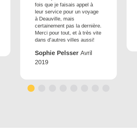
fois que je faisais appel à
leur service pour un voyage
à Deauville, mais
certainement pas la dernière.
Merci pour tout, et à très vite
dans d’autres villes aussi!
Sophie Pelsser
Avril
2019
1
2
3
4
5
6
7
8