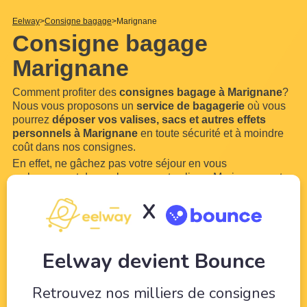
Eelway
Consigne bagage
Marignane
Consigne bagage
Marignane
Comment profiter des
consignes bagage à Marignane
?
Nous vous proposons un
service de bagagerie
où vous
pourrez
déposer vos valises, sacs et autres effets
personnels à Marignane
en toute sécurité et à moindre
coût dans nos consignes.
En effet, ne gâchez pas votre séjour en vous
embarrassant de vos bagages et valises. Marignane est
une ville trop belle pour ne pas en profiter. Grâce à
X
Eelway, confiez vos bagages à des professionnels du
tourisme. Libérez-vous de vos bagages pour pouvoir
profiter de
...
Lire plus
Eelway devient Bounce
Retrouvez nos milliers de consignes