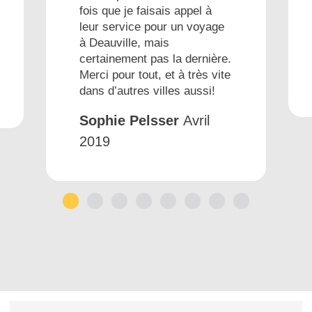
fois que je faisais appel à
leur service pour un voyage
à Deauville, mais
certainement pas la dernière.
Merci pour tout, et à très vite
dans d’autres villes aussi!
Sophie Pelsser
Avril
2019
1
2
3
4
5
6
7
8