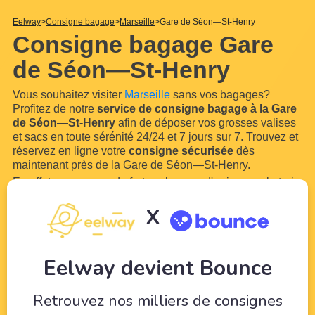
Eelway
Consigne bagage
Marseille
Gare de Séon—St-Henry
Consigne bagage Gare
de Séon—St-Henry
Vous souhaitez visiter
Marseille
sans vos bagages?
Profitez de notre
service de consigne bagage à la Gare
de Séon—St-Henry
afin de déposer vos grosses valises
et sacs en toute sérénité 24/24 et 7 jours sur 7. Trouvez et
réservez en ligne votre
consigne sécurisée
dès
maintenant près de la Gare de Séon—St-Henry.
En effet, vous aurez de fortes chances d'arriver par le train
ou le bus en
Gare de Séon—St-Henry
. Grâce à notre
X
réseau de commerçants et hôteliers locaux à proximité de
la Gare de Séon—St-
...
Lire plus
Eelway devient Bounce
Retrouvez nos milliers de consignes