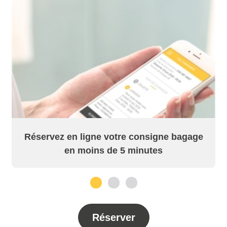
Réservez en ligne votre consigne bagage
en moins de 5 minutes
1
2
3
Réserver