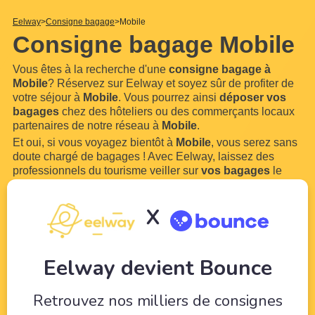
Eelway
Consigne bagage
Mobile
Consigne bagage Mobile
Vous êtes à la recherche d'une
consigne bagage à
Mobile
? Réservez sur Eelway et soyez sûr de profiter de
votre séjour à
Mobile
. Vous pourrez ainsi
déposer vos
bagages
chez des hôteliers ou des commerçants locaux
partenaires de notre réseau à
Mobile
.
Et oui, si vous voyagez bientôt à
Mobile
, vous serez sans
doute chargé de bagages ! Avec Eelway, laissez des
professionnels du tourisme veiller sur
vos bagages
le
temps de profiter de votre visite de
Mobile
. Notre service
est ouvert 7 jours sur 7 et
...
Lire plus
X
Eelway devient Bounce
Retrouvez nos milliers de consignes