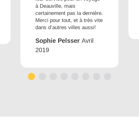
à Deauville, mais
certainement pas la dernière.
Merci pour tout, et à très vite
dans d’autres villes aussi!
Sophie Pelsser
Avril
2019
1
2
3
4
5
6
7
8