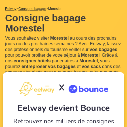
Eelway
Consigne bagage
Morestel
Consigne bagage
Morestel
Vous souhaitez visiter
Morestel
au cours des prochains
jours ou des prochaines semaines ? Avec Eelway, laissez
des professionnels du tourisme veiller sur
vos bagages
pour pouvoir profiter de votre séjour à
Morestel
. Grâce à
nos
consignes hôtels
partenaires à
Morestel
, vous
pourrez
entreproser vos bagages
et
vos sacs
dans des
espaces sécurisés pour quelques heures voire quelques
jours. Libérés de vos bagages, vous pourrez enfin
déambuler sans contraintes dans les rues de
Morestel
!
X
Apprenez en
...
Lire plus
Eelway devient Bounce
Retrouvez nos milliers de consignes