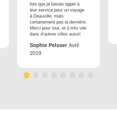
fois que je faisais appel à
leur service pour un voyage
à Deauville, mais
certainement pas la dernière.
Merci pour tout, et à très vite
dans d’autres villes aussi!
Sophie Pelsser
Avril
2019
1
2
3
4
5
6
7
8