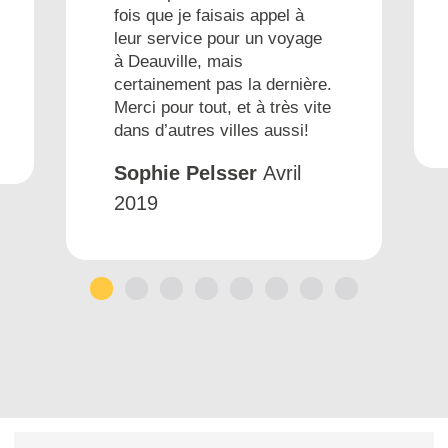
fois que je faisais appel à
leur service pour un voyage
à Deauville, mais
certainement pas la dernière.
Merci pour tout, et à très vite
dans d’autres villes aussi!
Sophie Pelsser
Avril
2019
1
2
3
4
5
6
7
8