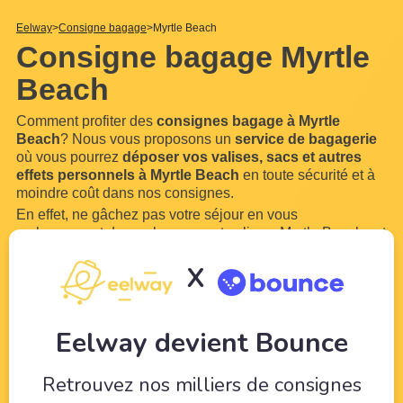
Eelway
Consigne bagage
Myrtle Beach
Consigne bagage Myrtle
Beach
Comment profiter des
consignes bagage à Myrtle
Beach
? Nous vous proposons un
service de bagagerie
où vous pourrez
déposer vos valises, sacs et autres
effets personnels à Myrtle Beach
en toute sécurité et à
moindre coût dans nos consignes.
En effet, ne gâchez pas votre séjour en vous
embarrassant de vos bagages et valises. Myrtle Beach est
une ville trop belle pour ne pas en profiter. Grâce à
X
Eelway, confiez vos bagages à des professionnels du
tourisme. Libérez-vous de vos bagages pour pouvoir
...
Lire
plus
Eelway devient Bounce
Retrouvez nos milliers de consignes