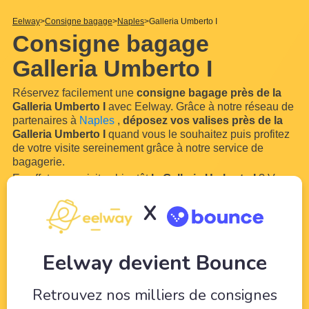
Eelway
Consigne bagage
Naples
Galleria Umberto I
Consigne bagage
Galleria Umberto I
Réservez facilement une
consigne bagage près de la
Galleria Umberto I
avec Eelway. Grâce à notre réseau de
partenaires à
Naples
,
déposez vos valises près de la
Galleria Umberto I
quand vous le souhaitez puis profitez
de votre visite sereinement grâce à notre service de
bagagerie.
En effet, vous visitez bientôt
la Galleria Umberto I
? Vous
aurez sans doute besoin de vous libérer de vos bagages
X
pour profiter de votre séjour ! Avec Eelway, laissez des
professionnels du tourisme veiller sur
vos
...
Lire plus
Eelway devient Bounce
Retrouvez nos milliers de consignes