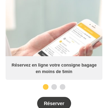
Réservez en ligne votre consigne bagage
en moins de 5min
1
2
3
Réserver