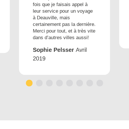
fois que je faisais appel à
leur service pour un voyage
à Deauville, mais
certainement pas la dernière.
Merci pour tout, et à très vite
dans d’autres villes aussi!
Sophie Pelsser
Avril
2019
1
2
3
4
5
6
7
8