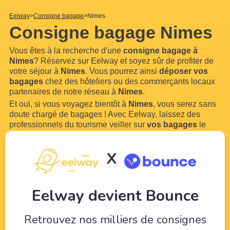
Eelway
Consigne bagage
Nimes
Consigne bagage Nimes
Vous êtes à la recherche d'une
consigne bagage à
Nimes
? Réservez sur Eelway et soyez sûr de profiter de
votre séjour à
Nimes
. Vous pourrez ainsi
déposer vos
bagages
chez des hôteliers ou des commerçants locaux
partenaires de notre réseau à
Nimes
.
Et oui, si vous voyagez bientôt à
Nimes
, vous serez sans
doute chargé de bagages ! Avec Eelway, laissez des
professionnels du tourisme veiller sur
vos bagages
le
temps de profiter de votre visite de
Nimes
. Notre service
est ouvert 7 jours sur 7 et 24h
...
Lire plus
X
Eelway devient Bounce
Retrouvez nos milliers de consignes