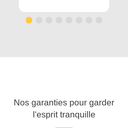
1
2
3
4
5
6
7
8
Nos garanties pour garder
l'esprit tranquille