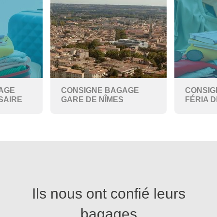
AGE
CONSIGNE BAGAGE
CONSIG
SAIRE
GARE DE NÎMES
FÉRIA D
Ils nous ont confié leurs
bagages