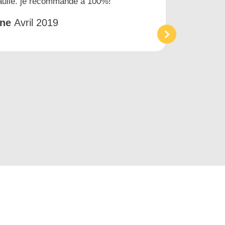
gaulle. je recommande à 100%!
prest
et tr
êne
Avril 2019
Acc