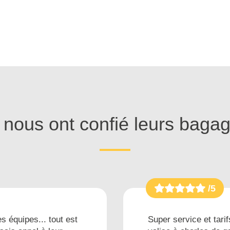
s nous ont confié leurs baga
/5
s équipes... tout est
Super service et tarif