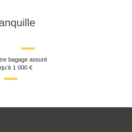
anquille
tre bagage assuré
squ'à 1 000 €