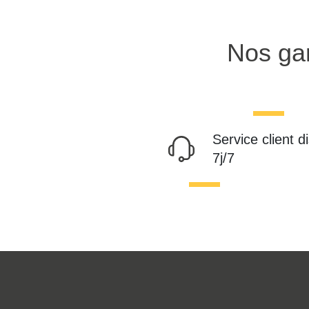
Nos gar
Service client d
7j/7