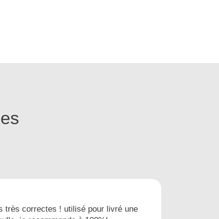
ges
s très correctes ! utilisé pour livré une
Nous