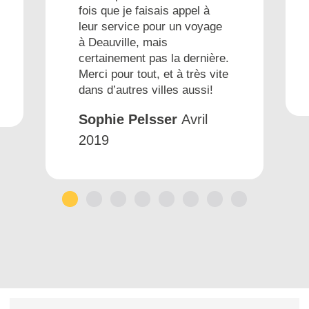
fois que je faisais appel à
leur service pour un voyage
à Deauville, mais
certainement pas la dernière.
Merci pour tout, et à très vite
dans d’autres villes aussi!
Sophie Pelsser
Avril
2019
1
2
3
4
5
6
7
8