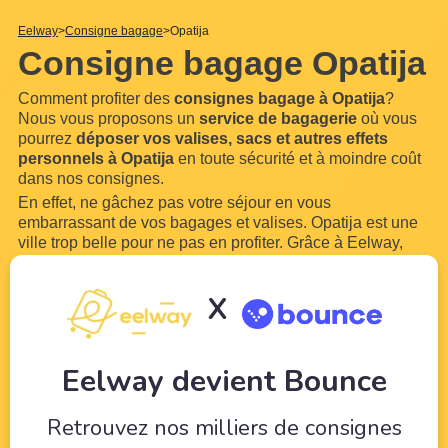
Eelway
Consigne bagage
Opatija
Consigne bagage Opatija
Comment profiter des
consignes bagage à Opatija
?
Nous vous proposons un
service de bagagerie
où vous
pourrez
déposer vos valises, sacs et autres effets
personnels à Opatija
en toute sécurité et à moindre coût
dans nos consignes.
En effet, ne gâchez pas votre séjour en vous
embarrassant de vos bagages et valises. Opatija est une
ville trop belle pour ne pas en profiter. Grâce à Eelway,
confiez vos bagages à des professionnels du tourisme.
Libérez-vous de vos bagages pour pouvoir profiter de
X
votre
...
Lire plus
Eelway devient Bounce
Retrouvez nos milliers de consignes