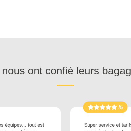
s nous ont confié leurs baga
/5
s équipes... tout est
Super service et tarif