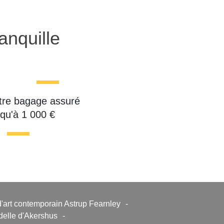
anquille
tre bagage assuré
squ'à 1 000 €
art contemporain Astrup Fearnley
-
elle d'Akershus
-