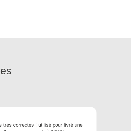
ges
s très correctes ! utilisé pour livré une
Nous