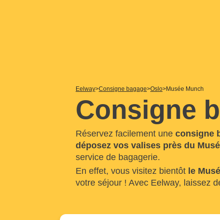
Eelway
Consigne bagage
Oslo
Musée Munch
Consigne 
Réservez facilement une
consigne 
déposez vos valises près du Mus
service de bagagerie.
En effet, vous visitez bientôt
le Mus
votre séjour ! Avec Eelway, laissez d