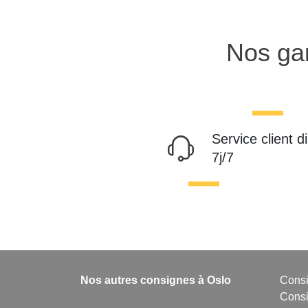
Nos gar
Service client d
7j/7
Nos autres consignes à Oslo
Consi
Consi