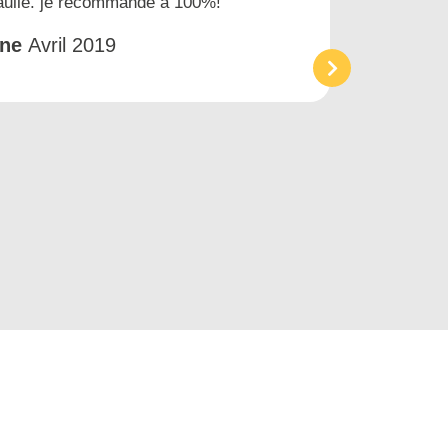
gaulle. je recommande à 100%!
prest
et tr
êne
Avril 2019
Acc