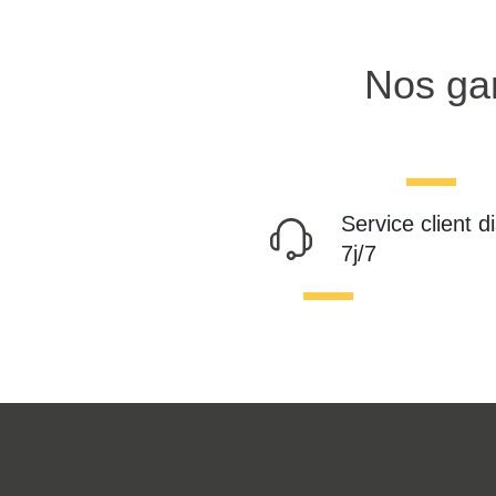
Nos gar
Service client d
7j/7