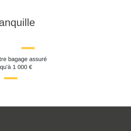
anquille
tre bagage assuré
squ'à 1 000 €