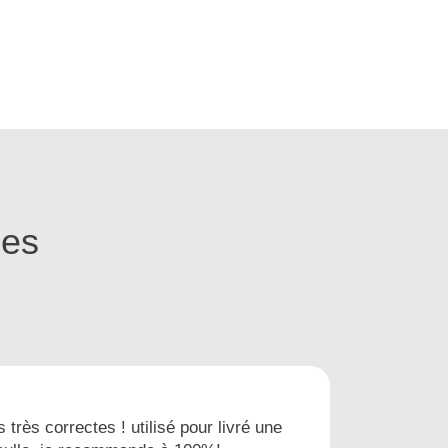
ges
s très correctes ! utilisé pour livré une
Nous