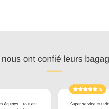
s nous ont confié leurs baga
/5
s équipes... tout est
Super service et tarif