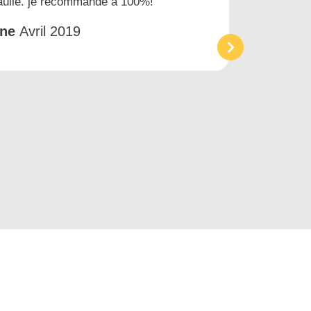
gaulle. je recommande à 100%!
prest
et tr
êne
Avril 2019
Acc