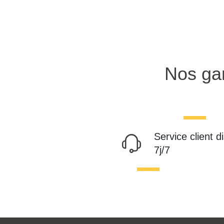
Nos gar
Service client d
7j/7