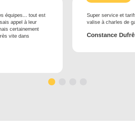
s équipes... tout est
Super service et tarif
sais appel à leur
valise à charles de 
mais certainement
Constance Dufr
très vite dans
1
2
3
4