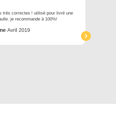
s très correctes ! utilisé pour livré une
Nous
gaulle. je recommande à 100%!
prest
et tr
êne
Avril 2019
Acc