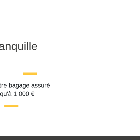
anquille
tre bagage assuré
squ'à 1 000 €