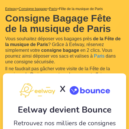
Eelway
Consigne bagage
Paris
Fête de la musique de Paris
Consigne Bagage Fête
de la musique de Paris
Vous souhaitez déposer vos bagages près
de la Fête de
la musique de Paris
? Grâce à Eelway, réservez
simplement votre
consigne bagage
en 2 clics. Vous
pourrez ainsi déposer vos sacs et valises à
Paris
dans
une consigne sécurisée.
Il ne faudrait pas gâcher votre visite de la Fête de la
musique de Paris en ayant vos bagages et affaires avec
vous dans Paris. Si vous recherchez donc
une consigne
X
à bagage ou un service de bagagerie à proximité de la
Fête de la musique de Paris
, notre partenariat avec
...
Lire
plus
Eelway devient Bounce
Retrouvez nos milliers de consignes