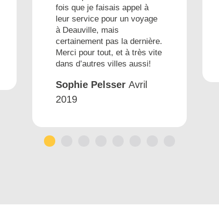
fois que je faisais appel à
leur service pour un voyage
à Deauville, mais
certainement pas la dernière.
Merci pour tout, et à très vite
dans d’autres villes aussi!
Sophie Pelsser
Avril
2019
1
2
3
4
5
6
7
8