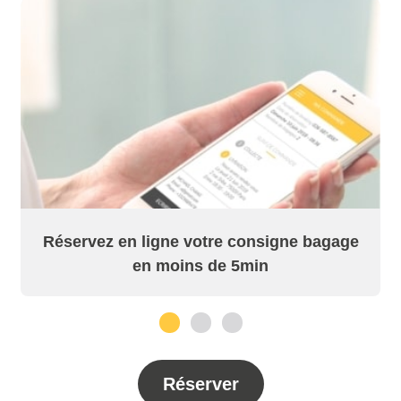
Réservez en ligne votre consigne bagage
en moins de 5min
1
2
3
Réserver