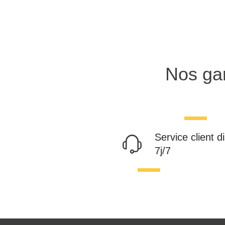
Nos gar
Service client d
7j/7