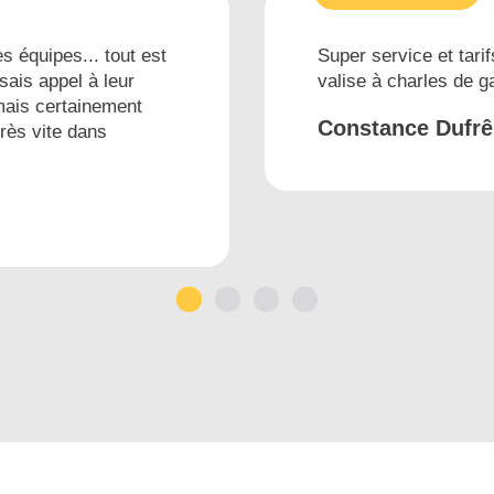
s équipes... tout est
Super service et tarif
sais appel à leur
valise à charles de 
mais certainement
Constance Dufr
très vite dans
1
2
3
4