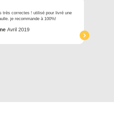
s très correctes ! utilisé pour livré une
Nous
gaulle. je recommande à 100%!
prest
et tr
êne
Avril 2019
Acc