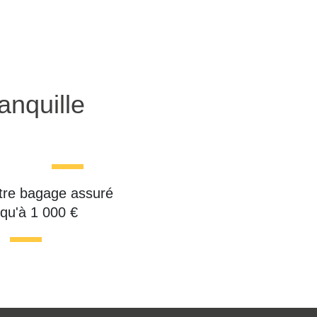
anquille
tre bagage assuré
squ'à 1 000 €