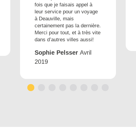
fois que je faisais appel à
leur service pour un voyage
à Deauville, mais
certainement pas la dernière.
Merci pour tout, et à très vite
dans d’autres villes aussi!
Sophie Pelsser
Avril
2019
1
2
3
4
5
6
7
8