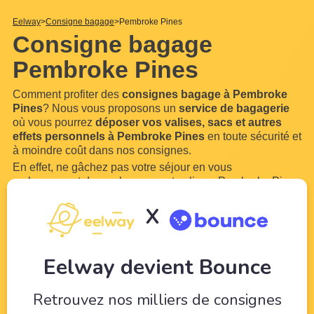
Eelway
Consigne bagage
Pembroke Pines
Consigne bagage
Pembroke Pines
Comment profiter des
consignes bagage à Pembroke
Pines
? Nous vous proposons un
service de bagagerie
où vous pourrez
déposer vos valises, sacs et autres
effets personnels à Pembroke Pines
en toute sécurité et
à moindre coût dans nos consignes.
En effet, ne gâchez pas votre séjour en vous
embarrassant de vos bagages et valises. Pembroke Pines
est une ville trop belle pour ne pas en profiter. Grâce à
X
Eelway, confiez vos bagages à des professionnels du
tourisme. Libérez-vous de vos bagages pour
...
Lire plus
Eelway devient Bounce
Retrouvez nos milliers de consignes