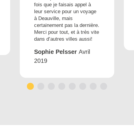
fois que je faisais appel à
leur service pour un voyage
à Deauville, mais
certainement pas la dernière.
Merci pour tout, et à très vite
dans d’autres villes aussi!
Sophie Pelsser
Avril
2019
1
2
3
4
5
6
7
8