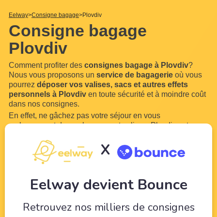
Eelway
Consigne bagage
Plovdiv
Consigne bagage
Plovdiv
Comment profiter des
consignes bagage à Plovdiv
?
Nous vous proposons un
service de bagagerie
où vous
pourrez
déposer vos valises, sacs et autres effets
personnels à Plovdiv
en toute sécurité et à moindre coût
dans nos consignes.
En effet, ne gâchez pas votre séjour en vous
embarrassant de vos bagages et valises. Plovdiv est une
ville trop belle pour ne pas en profiter. Grâce à Eelway,
X
confiez vos bagages à des professionnels du tourisme.
Libérez-vous de vos bagages pour pouvoir profiter de
votre
...
Lire plus
Eelway devient Bounce
Retrouvez nos milliers de consignes