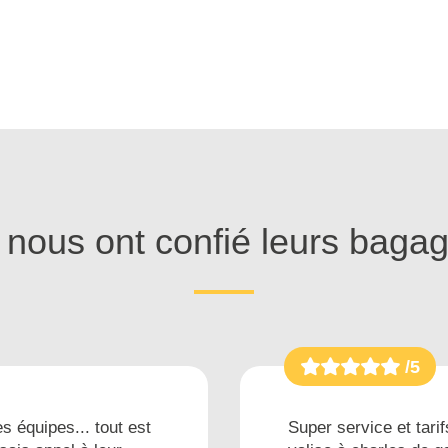
s nous ont confié leurs baga
/5
s équipes... tout est
Super service et tarif