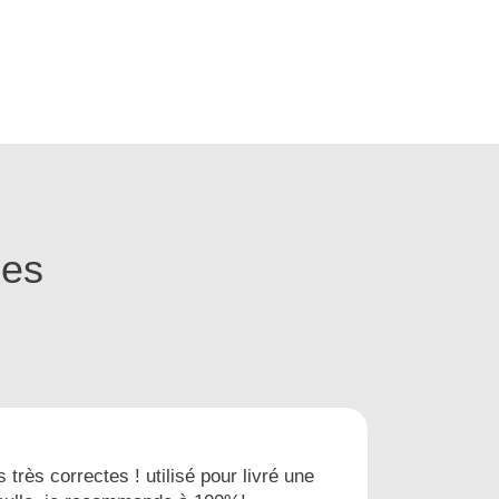
ges
s très correctes ! utilisé pour livré une
Nous