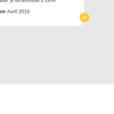
gaulle. je recommande à 100%!
prest
et tr
êne
Avril 2019
Acc