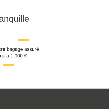
anquille
tre bagage assuré
squ'à 1 000 €