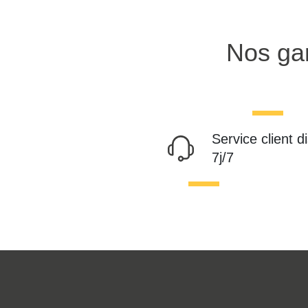
Nos gar
Service client d
7j/7