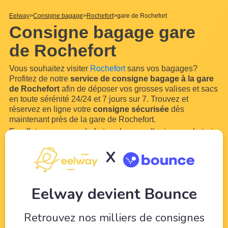
Eelway
Consigne bagage
Rochefort
gare de Rochefort
Consigne bagage gare
de Rochefort
Vous souhaitez visiter
Rochefort
sans vos bagages?
Profitez de notre
service de consigne bagage à la gare
de Rochefort
afin de déposer vos grosses valises et sacs
en toute sérénité 24/24 et 7 jours sur 7. Trouvez et
réservez en ligne votre
consigne sécurisée
dès
maintenant près de la gare de Rochefort.
En effet, vous aurez de fortes chances d'arriver par le train
ou le bus en
gare de Rochefort
. Grâce à notre réseau de
X
commerçants et hôteliers locaux à proximité de
la gare de
Rochefort
, stocker
...
Lire plus
Eelway devient Bounce
Retrouvez nos milliers de consignes