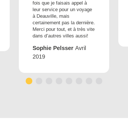
fois que je faisais appel à
leur service pour un voyage
à Deauville, mais
certainement pas la dernière.
Merci pour tout, et à très vite
dans d’autres villes aussi!
Sophie Pelsser
Avril
2019
1
2
3
4
5
6
7
8