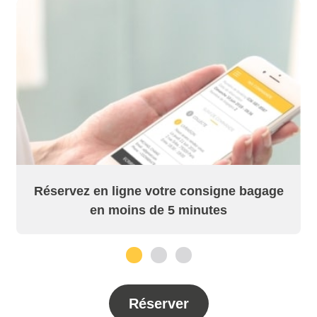
Réservez en ligne votre consigne bagage
en moins de 5 minutes
1
2
3
Réserver