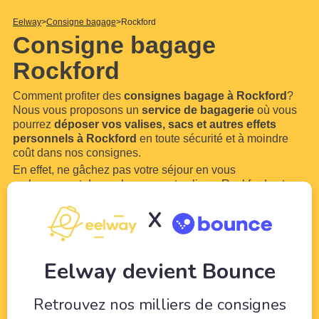
Eelway
Consigne bagage
Rockford
Consigne bagage
Rockford
Comment profiter des
consignes bagage à Rockford
?
Nous vous proposons un
service de bagagerie
où vous
pourrez
déposer vos valises, sacs et autres effets
personnels à Rockford
en toute sécurité et à moindre
coût dans nos consignes.
En effet, ne gâchez pas votre séjour en vous
embarrassant de vos bagages et valises. Rockford est
une ville trop belle pour ne pas en profiter. Grâce à
X
Eelway, confiez vos bagages à des professionnels du
tourisme. Libérez-vous de vos bagages pour pouvoir
profiter de
...
Lire plus
Eelway devient Bounce
Retrouvez nos milliers de consignes