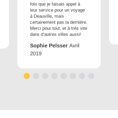
fois que je faisais appel à
leur service pour un voyage
à Deauville, mais
certainement pas la dernière.
Merci pour tout, et à très vite
dans d’autres villes aussi!
Sophie Pelsser
Avril
2019
1
2
3
4
5
6
7
8