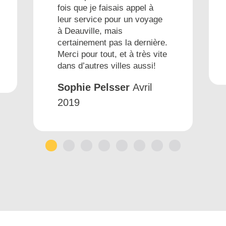
fois que je faisais appel à
leur service pour un voyage
à Deauville, mais
certainement pas la dernière.
Merci pour tout, et à très vite
dans d’autres villes aussi!
Sophie Pelsser
Avril
2019
1
2
3
4
5
6
7
8