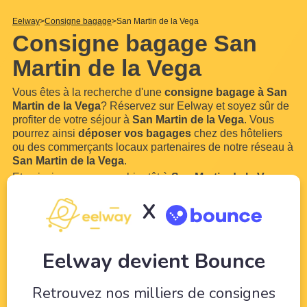
Eelway
Consigne bagage
San Martin de la Vega
Consigne bagage San
Martin de la Vega
Vous êtes à la recherche d'une
consigne bagage à San
Martin de la Vega
? Réservez sur Eelway et soyez sûr de
profiter de votre séjour à
San Martin de la Vega
. Vous
pourrez ainsi
déposer vos bagages
chez des hôteliers
ou des commerçants locaux partenaires de notre réseau à
San Martin de la Vega
.
Et oui, si vous voyagez bientôt à
San Martin de la Vega
,
vous serez sans doute chargé de bagages ! Avec Eelway,
X
laissez des professionnels du tourisme veiller sur
vos
bagages
le temps de profiter de votre
...
Lire plus
Eelway devient Bounce
Retrouvez nos milliers de consignes