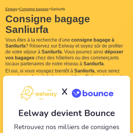
Eelway
Consigne bagage
Sanliurfa
Consigne bagage
Sanliurfa
Vous êtes à la recherche d'une
consigne bagage à
Sanliurfa
? Réservez sur Eelway et soyez sûr de profiter
de votre séjour à
Sanliurfa
. Vous pourrez ainsi
déposer
vos bagages
chez des hôteliers ou des commerçants
locaux partenaires de notre réseau à
Sanliurfa
.
Et oui, si vous voyagez bientôt à
Sanliurfa
, vous serez
sans doute chargé de bagages ! Avec Eelway, laissez des
professionnels du tourisme veiller sur
vos bagages
le
X
temps de profiter de votre visite de
Sanliurfa
. Notre
service est ouvert 7
...
Lire plus
Eelway devient Bounce
Retrouvez nos milliers de consignes