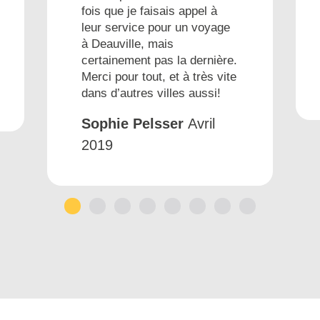
fois que je faisais appel à
leur service pour un voyage
à Deauville, mais
certainement pas la dernière.
Merci pour tout, et à très vite
dans d’autres villes aussi!
Sophie Pelsser
Avril
2019
1
2
3
4
5
6
7
8