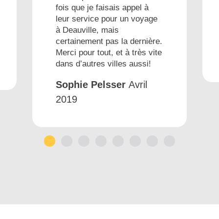
fois que je faisais appel à
leur service pour un voyage
à Deauville, mais
certainement pas la dernière.
Merci pour tout, et à très vite
dans d’autres villes aussi!
Sophie Pelsser
Avril
2019
1
2
3
4
5
6
7
8