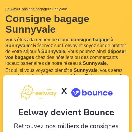
Eelway
Consigne bagage
Sunnyvale
Consigne bagage
Sunnyvale
Vous êtes à la recherche d'une
consigne bagage à
Sunnyvale
? Réservez sur Eelway et soyez sûr de profiter
de votre séjour à
Sunnyvale
. Vous pourrez ainsi
déposer
vos bagages
chez des hôteliers ou des commerçants
locaux partenaires de notre réseau à
Sunnyvale
.
Et oui, si vous voyagez bientôt à
Sunnyvale
, vous serez
sans doute chargé de bagages ! Avec Eelway, laissez des
professionnels du tourisme veiller sur
vos bagages
le
X
temps de profiter de votre visite de
Sunnyvale
. Notre
service est ouvert 7
...
Lire plus
Eelway devient Bounce
Retrouvez nos milliers de consignes