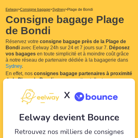
Eelway
Consigne bagage
Sydney
Plage de Bondi
Consigne bagage Plage
de Bondi
Réservez votre
consigne bagage près de la Plage de
Bondi
avec Eelway 24h sur 24 et 7 jours sur 7.
Déposez
vos bagages
en toute simplicité et à moindre coût grâce
à notre réseau de partenaire dédiée à la bagagerie dans
Sydney
.
En effet, nos
consignes bagage partenaires à proximité
de la Plage de Bondi
vous permettront d'entreposer vos
bagages et vos sacs dans des hôtels ou des commerces
X
idéalement situés près
de la Plage de Bondi
. Vous
pourrez ainsi profiter sereinement de votre visite de
la
...
Lire plus
Eelway devient Bounce
Retrouvez nos milliers de consignes