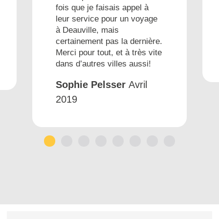
fois que je faisais appel à
leur service pour un voyage
à Deauville, mais
certainement pas la dernière.
Merci pour tout, et à très vite
dans d’autres villes aussi!
Sophie Pelsser
Avril
2019
1
2
3
4
5
6
7
8