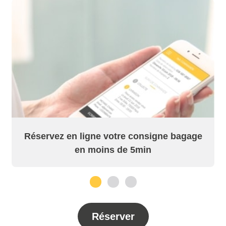
Réservez en ligne votre consigne bagage
en moins de 5min
1
2
3
Réserver