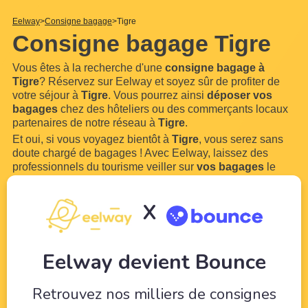
Eelway
Consigne bagage
Tigre
Consigne bagage Tigre
Vous êtes à la recherche d'une
consigne bagage à
Tigre
? Réservez sur Eelway et soyez sûr de profiter de
votre séjour à
Tigre
. Vous pourrez ainsi
déposer vos
bagages
chez des hôteliers ou des commerçants locaux
partenaires de notre réseau à
Tigre
.
Et oui, si vous voyagez bientôt à
Tigre
, vous serez sans
doute chargé de bagages ! Avec Eelway, laissez des
professionnels du tourisme veiller sur
vos bagages
le
temps de profiter de votre visite de
Tigre
. Notre service est
ouvert 7 jours sur 7 et 24h
...
Lire plus
X
Eelway devient Bounce
Retrouvez nos milliers de consignes