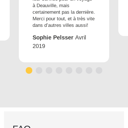
à Deauville, mais
certainement pas la dernière.
Merci pour tout, et à très vite
dans d’autres villes aussi!
Sophie Pelsser
Avril
2019
1
2
3
4
5
6
7
8