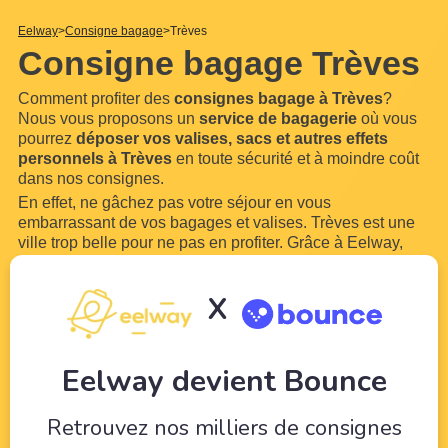
Eelway
Consigne bagage
Trèves
Consigne bagage Trèves
Comment profiter des
consignes bagage à Trèves
?
Nous vous proposons un
service de bagagerie
où vous
pourrez
déposer vos valises, sacs et autres effets
personnels à Trèves
en toute sécurité et à moindre coût
dans nos consignes.
En effet, ne gâchez pas votre séjour en vous
embarrassant de vos bagages et valises. Trèves est une
ville trop belle pour ne pas en profiter. Grâce à Eelway,
confiez vos bagages à des professionnels du tourisme.
Libérez-vous de vos bagages pour pouvoir profiter de
X
votre
...
Lire plus
Eelway devient Bounce
Retrouvez nos milliers de consignes