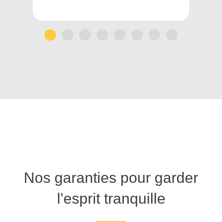
1
2
3
4
5
6
7
8
Nos garanties pour garder
l'esprit tranquille