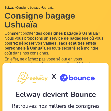
Eelway
Consigne bagage
Ushuaïa
Consigne bagage
Ushuaïa
Comment profiter des
consignes bagage à Ushuaïa
?
Nous vous proposons un
service de bagagerie
où vous
pourrez
déposer vos valises, sacs et autres effets
personnels à Ushuaïa
en toute sécurité et à moindre
coût dans nos consignes.
En effet, ne gâchez pas votre séjour en vous
embarrassant de vos bagages et valises. Ushuaïa est une
ville trop belle pour ne pas en profiter. Grâce à Eelway,
X
confiez vos bagages à des professionnels du tourisme.
Libérez-vous de vos bagages pour pouvoir profiter de
votre
...
Lire plus
Eelway devient Bounce
Retrouvez nos milliers de consignes