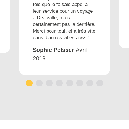
fois que je faisais appel à
leur service pour un voyage
à Deauville, mais
certainement pas la dernière.
Merci pour tout, et à très vite
dans d’autres villes aussi!
Sophie Pelsser
Avril
2019
1
2
3
4
5
6
7
8