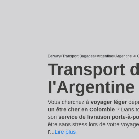
Eelway
Transport Bagages
Argentine
Argentine ->
Transport 
l'Argentine
Vous cherchez à
voyager léger
dep
un être cher en Colombie
? Dans to
son
service de livraison porte-à-p
être sans stress lors de votre voyag
l'
...
Lire plus