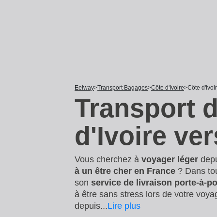
Eelway
Transport Bagages
Côte d'Ivoire
Côte d'Ivoi
Transport 
d'Ivoire ve
Vous cherchez à
voyager léger
dep
à un être cher en France
? Dans tou
son
service de livraison porte-à-po
à être sans stress lors de votre voy
depuis
...
Lire plus