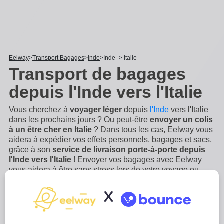
Eelway
Transport Bagages
Inde
Inde -> Italie
Transport de bagages
depuis l'Inde vers l'Italie
Vous cherchez à
voyager léger
depuis
l'Inde
vers l'Italie
dans les prochains jours ? Ou peut-être
envoyer un colis
à un être cher en Italie
? Dans tous les cas, Eelway vous
aidera à expédier vos effets personnels, bagages et sacs,
grâce à son
service de livraison porte-à-porte depuis
l'Inde vers l'Italie
! Envoyer vos bagages avec Eelway
vous aidera à être sans stress lors de votre voyage ou
votre déménagement en Italie. Le service de livraison
international Eelway depuis l'Inde vers l'Italie
...
Lire plus
X