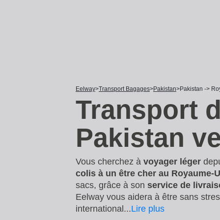
Eelway
Transport Bagages
Pakistan
Pakistan -> R
Transport 
Pakistan v
Vous cherchez à
voyager léger
dep
colis à un être cher au Royaume-U
sacs, grâce à son
service de livrai
Eelway vous aidera à être sans stre
international
...
Lire plus