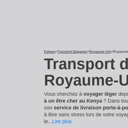
Eelway
Transport Bagages
Royaume-Uni
Royaume-
Transport 
Royaume-Un
Vous cherchez à
voyager léger
dep
à un être cher au Kenya
? Dans tous
son
service de livraison porte-à-
à être sans stress lors de votre voy
le
...
Lire plus