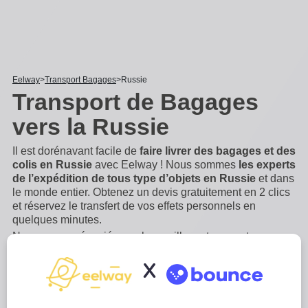
Eelway
Transport Bagages
Russie
Transport de Bagages
vers la Russie
Il est dorénavant facile de
faire livrer des bagages et des
colis en Russie
avec Eelway ! Nous sommes
les experts
de l’expédition de tous type d’objets en Russie
et dans
le monde entier. Obtenez un devis gratuitement en 2 clics
et réservez le transfert de vos effets personnels en
quelques minutes.
Nous avons négocié avec les meilleurs transporteurs
spécialisés vers la Russie
pour vous proposer les
X
meilleurs tarifs du marché
. Expédiez dès maintenant
vos bagages, valises, vélos ou autres articles
...
Lire plus