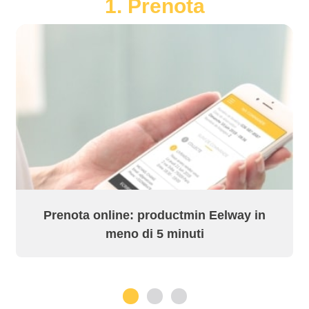
1. Prenota
Prenota online: productmin Eelway in
meno di 5 minuti
1
2
3