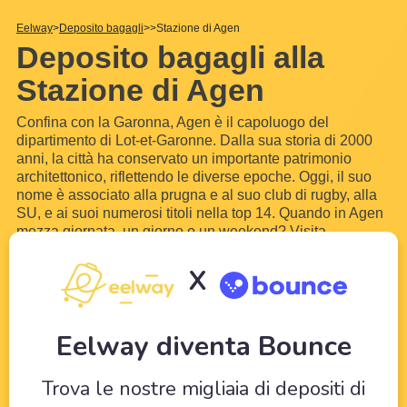
Eelway
Deposito bagagli
Stazione di Agen
Deposito bagagli alla
Stazione di Agen
Confina con la Garonna, Agen è il capoluogo del
dipartimento di Lot-et-Garonne. Dalla sua storia di 2000
anni, la città ha conservato un importante patrimonio
architettonico, riflettendo le diverse epoche. Oggi, il suo
nome è associato alla prugna e al suo club di rugby, alla
SU, e ai suoi numerosi titoli nella top 14. Quando in Agen
mezza giornata, un giorno o un weekend? Visita
l'importante patrimonio architettonico civile e religioso
della città senza il tuo bagaglio. La cattedrale
X
Saint-
...
Scopri di più
Eelway diventa Bounce
Trova le nostre migliaia di depositi di