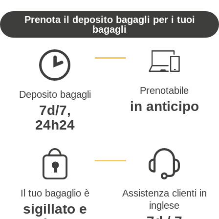
Prenota il deposito bagagli per i tuoi
bagagli
Prenotabile
Deposito bagagli
in anticipo
7d/7,
24h24
Il tuo bagaglio è
Assistenza clienti in
inglese
sigillato e