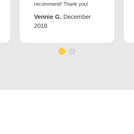
recommend! Thank you!
Vennie G.
December
2018
1
2