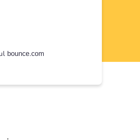
sul
bounce.com