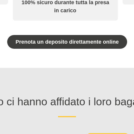
100% sicuro durante tutta la presa
in carico
Prenota un deposito direttamente online
 ci hanno affidato i loro bag