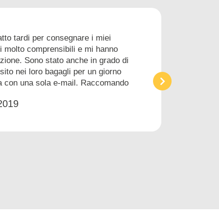
atto tardi per consegnare i miei
i molto comprensibili e mi hanno
zione. Sono stato anche in grado di
sito nei loro bagagli per un giorno
a con una sola e-mail. Raccomando
2019