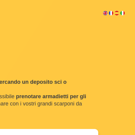
cercando un deposito sci o
ssibile
prenotare armadietti per gli
re con i vostri grandi scarponi da