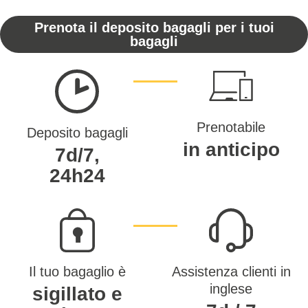
Prenota il deposito bagagli per i tuoi
bagagli
Prenotabile
Deposito bagagli
in anticipo
7d/7,
24h24
Il tuo bagaglio è
Assistenza clienti in
inglese
sigillato e