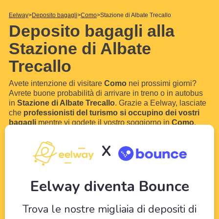
Eelway
Deposito bagagli
Como
Stazione di Albate Trecallo
Deposito bagagli alla
Stazione di Albate
Trecallo
Avete intenzione di visitare
Como
nei prossimi giorni?
Avrete buone probabilità di arrivare in treno o in autobus
in
Stazione di Albate Trecallo
. Grazie a Eelway, lasciate
che
professionisti del turismo si occupino dei vostri
bagagli
mentre vi godete il vostro soggiorno in
Como
.
Con l'aiuto dei nostri hotel partner nei pressi del
Stazione
di Albate Trecallo
, potrete conservare
i vostri bagagli
e
i
X
vostri valigie
per qualche ora o addirittura qualche
giorno. Senza bagagli, puoi visitare senza
...
Scopri di più
Eelway diventa Bounce
Trova le nostre migliaia di depositi di