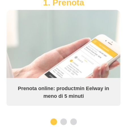
1. Prenota
Prenota online: productmin Eelway in
meno di 5 minuti
1
2
3