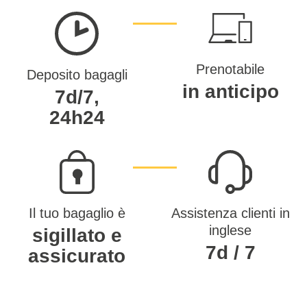
Prenotabile
Deposito bagagli
in anticipo
7d/7,
24h24
Il tuo bagaglio è
Assistenza clienti in
inglese
sigillato e
7d / 7
assicurato