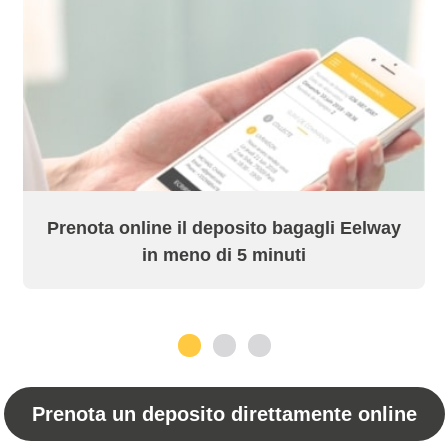
Prenota online il deposito bagagli Eelway
in meno di 5 minuti
1
2
3
Prenota un deposito direttamente online