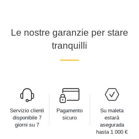
Le nostre garanzie per stare
tranquilli
Servizio clienti
Pagamento
Su maleta
disponibile 7
sicuro
estará
giorni su 7
asegurada
hasta 1 000 €