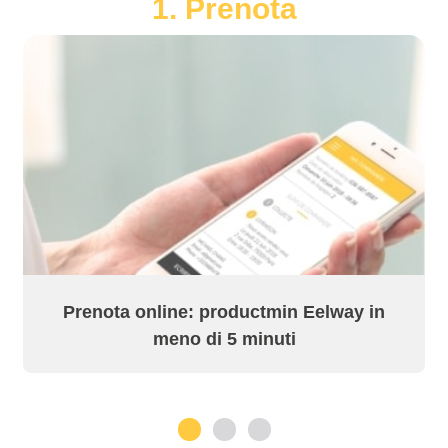
1. Prenota
Prenota online: productmin Eelway in
meno di 5 minuti
1
2
3