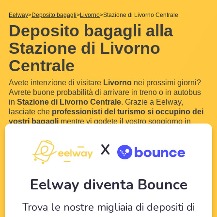
Eelway
Deposito bagagli
Livorno
Stazione di Livorno Centrale
Deposito bagagli alla
Stazione di Livorno
Centrale
Avete intenzione di visitare
Livorno
nei prossimi giorni?
Avrete buone probabilità di arrivare in treno o in autobus
in
Stazione di Livorno Centrale
. Grazie a Eelway,
lasciate che
professionisti del turismo si occupino dei
vostri bagagli
mentre vi godete il vostro soggiorno in
Livorno
. Con l'aiuto dei nostri hotel partner nei pressi del
Stazione di Livorno Centrale
, potrete conservare
i vostri
X
bagagli
e
i vostri valigie
per qualche ora o addirittura
qualche giorno. Senza bagagli, puoi visitare
...
Scopri di più
Eelway diventa Bounce
Trova le nostre migliaia di depositi di