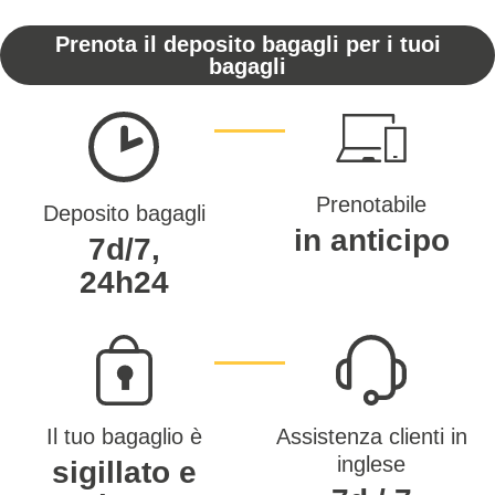
Prenota il deposito bagagli per i tuoi
bagagli
Prenotabile
Deposito bagagli
in anticipo
7d/7,
24h24
Il tuo bagaglio è
Assistenza clienti in
inglese
sigillato e