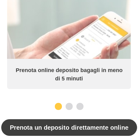
Prenota online deposito bagagli in meno
di 5 minuti
1
2
3
Prenota un deposito direttamente online