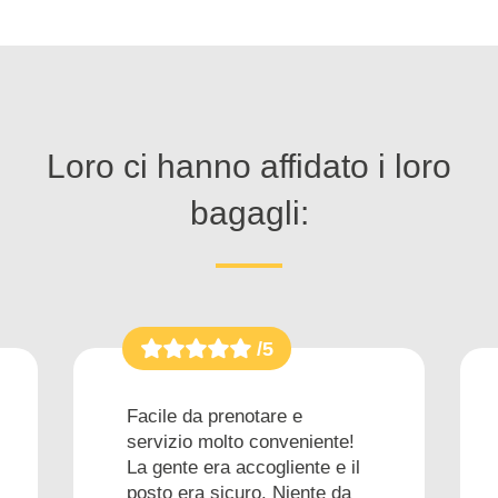
Loro ci hanno affidato i loro
bagagli:
/5
Facile da prenotare e
servizio molto conveniente!
La gente era accogliente e il
posto era sicuro. Niente da