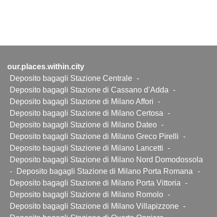
our.places.within.city
Deposito bagagli Stazione Centrale
-
Deposito bagagli Stazione di Cassano d’Adda
-
Deposito bagagli Stazione di Milano Affori
-
Deposito bagagli Stazione di Milano Certosa
-
Deposito bagagli Stazione di Milano Dateo
-
Deposito bagagli Stazione di Milano Greco Pirelli
-
Deposito bagagli Stazione di Milano Lancetti
-
Deposito bagagli Stazione di Milano Nord Domodossola
-
Deposito bagagli Stazione di Milano Porta Romana
-
Deposito bagagli Stazione di Milano Porta Vittoria
-
Deposito bagagli Stazione di Milano Romolo
-
Deposito bagagli Stazione di Milano Villapizzone
-