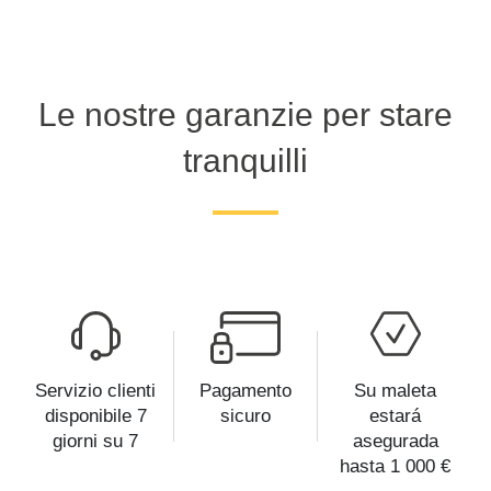
Le nostre garanzie per stare
tranquilli
Servizio clienti
Pagamento
Su maleta
disponibile 7
sicuro
estará
giorni su 7
asegurada
hasta 1 000 €