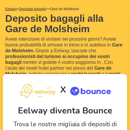
Eelway
Deposito bagagli
Gare de Molsheim
Deposito bagagli alla
Gare de Molsheim
Avete intenzione di visitare
nei prossimi giorni? Avrete
buone probabilità di arrivare in treno o in autobus in
Gare
de Molsheim
. Grazie a Eelway, lasciate che
professionisti del turismo si occupino dei vostri
bagagli
mentre vi godete il vostro soggiorno in
. Con
l'aiuto dei nostri hotel partner nei pressi del
Gare de
Molsheim
, potrete conservare
i vostri bagagli
e
i vostri
valigie
per qualche ora o addirittura qualche giorno.
Senza bagagli, puoi visitare senza limiti e senza stress
!
X
! Come
...
Scopri di più
Eelway diventa Bounce
Trova le nostre migliaia di depositi di