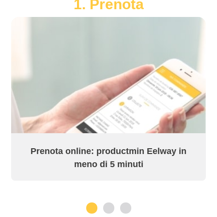
1. Prenota
Prenota online: productmin Eelway in
meno di 5 minuti
1
2
3