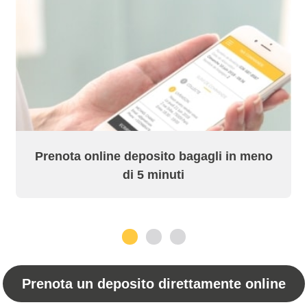
Prenota online deposito bagagli in meno
di 5 minuti
1
2
3
Prenota un deposito direttamente online