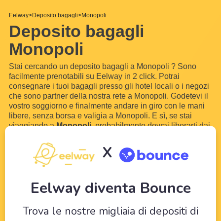
Eelway
Deposito bagagli
Monopoli
Deposito bagagli
Monopoli
Stai cercando un deposito bagagli a Monopoli ? Sono
facilmente prenotabili su Eelway in 2 click. Potrai
consegnare i tuoi bagagli presso gli hotel locali o i negozi
che sono partner della nostra rete a Monopoli. Godetevi il
vostro soggiorno e finalmente andare in giro con le mani
libere, senza borsa e valigia a Monopoli. E sì, se stai
viaggiando a
Monopoli
, probabilmente dovrai liberarti dai
bagagli per goderti il tuo soggiorno! Con Eelway, lasciate
che i professionisti del turismo si prendano
...
Scopri di più
X
Eelway diventa Bounce
Trova le nostre migliaia di depositi di