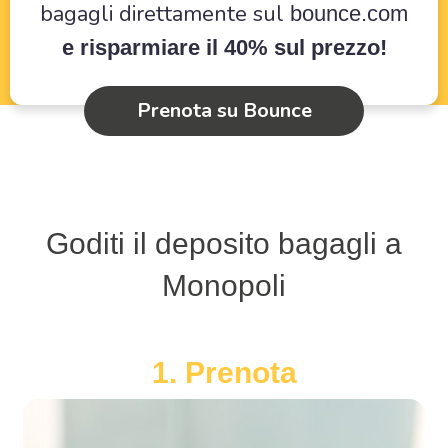
bagagli direttamente sul
bounce.com
e risparmiare il 40% sul prezzo!
Prenota su Bounce
Goditi il deposito bagagli a
Monopoli
1. Prenota