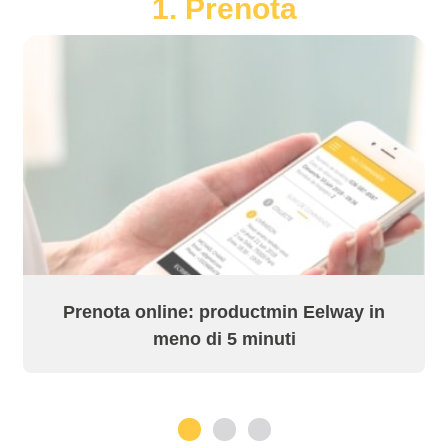
1. Prenota
Prenota online: productmin Eelway in
meno di 5 minuti
1
2
3