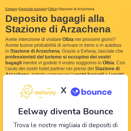
Eelway
Deposito bagagli
Olbia
Stazione di Arzachena
Deposito bagagli alla
Stazione di Arzachena
Avete intenzione di visitare
Olbia
nei prossimi giorni?
Avrete buone probabilità di arrivare in treno o in autobus
in
Stazione di Arzachena
. Grazie a Eelway, lasciate che
professionisti del turismo si occupino dei vostri
bagagli
mentre vi godete il vostro soggiorno in
Olbia
. Con
l'aiuto dei nostri hotel partner nei pressi del
Stazione di
Arzachena
, potrete conservare
i vostri bagagli
e
i vostri
valigie
per qualche ora o addirittura qualche giorno.
Senza bagagli, puoi visitare senza limiti e
...
Scopri di più
X
Eelway diventa Bounce
Trova le nostre migliaia di depositi di