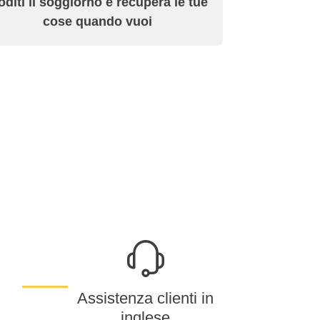
diti il soggiorno e recupera le tue
cose quando vuoi
Assistenza clienti in
inglese