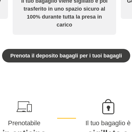
y
Il tuo bagaglio viene sigillato e poi
Go
trasferito in uno spazio sicuro al
100% durante tutta la presa in
carico
Prenota il deposito bagagli per i tuoi bagagli
Prenotabile
Il tuo bagaglio è