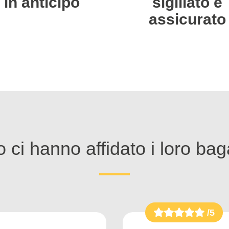
in anticipo
sigillato e
assicurato
 ci hanno affidato i loro bag
/5