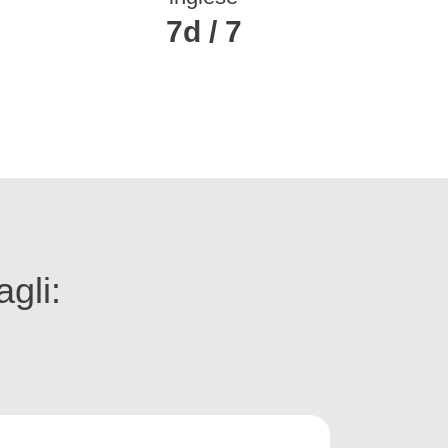
7d / 7
agli: