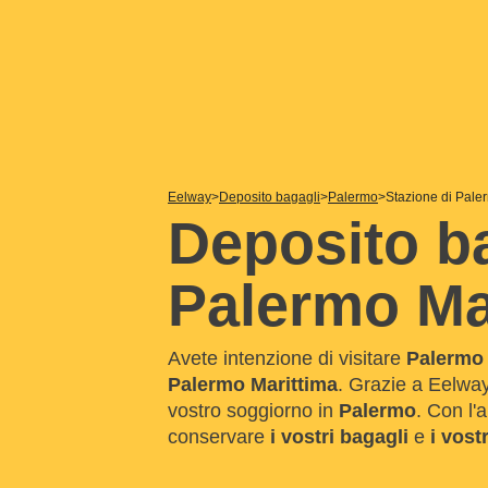
Eelway
Deposito bagagli
Palermo
Stazione di Pale
Deposito ba
Palermo Ma
Avete intenzione di visitare
Palermo
Palermo Marittima
. Grazie a Eelway
vostro soggiorno in
Palermo
. Con l'
conservare
i vostri bagagli
e
i vostr