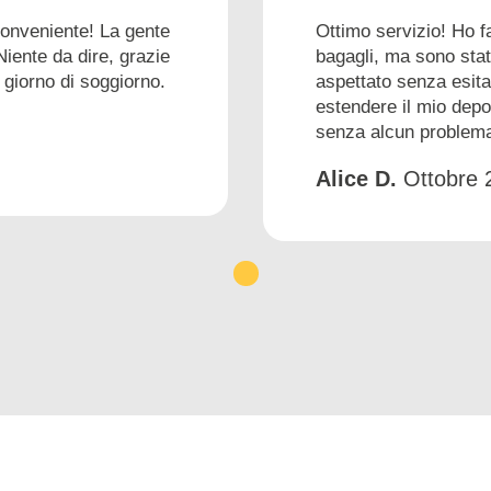
conveniente! La gente
Ottimo servizio! Ho f
Niente da dire, grazie
bagagli, ma sono stat
 giorno di soggiorno.
aspettato senza esita
estendere il mio depo
senza alcun problem
Alice D.
Ottobre 
1