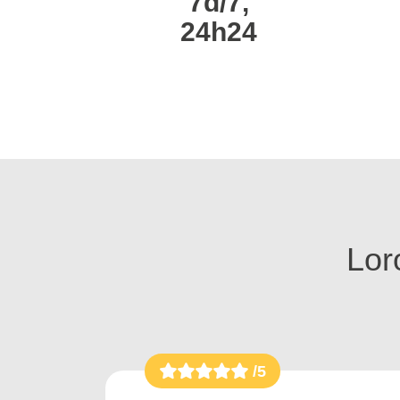
7d/7,
24h24
Loro
/5