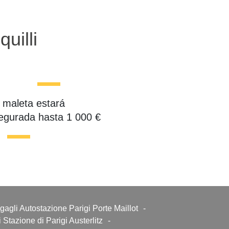
uilli
 maleta estará
egurada hasta 1 000 €
agli Autostazione Parigi Porte Maillot
-
Stazione di Parigi Austerlitz
-