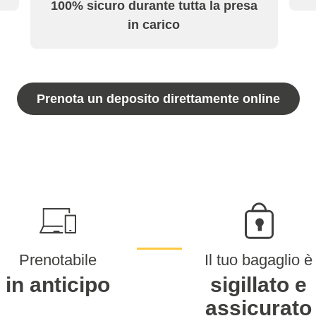
100% sicuro durante tutta la presa
in carico
Prenota un deposito direttamente online
Prenotabile
Il tuo bagaglio è
in anticipo
sigillato e
assicurato