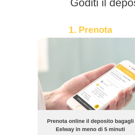
Goditi il dep
1. Prenota
Prenota online il deposito bagagli
Eelway in meno di 5 minuti