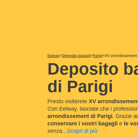
Eelway
Deposito bagagli
Parigi
XV arrondissement d
Deposito b
di Parigi
Presto visiterete
XV arrondissement 
Con Eelway, lasciate che i professioni
arrondissement di Parigi
. Grazie a
conservare i vostri bagagli
e
le vo
senza
...
Scopri di più