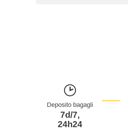
Deposito bagagli
7d/7,
24h24