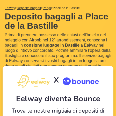
Eelway
Deposito bagagli
Parigi
Place de la Bastille
Deposito bagagli a Place
de la Bastille
Prima di prendere possesso delle chiavi dell'hotel o del
noleggio con Airbnb nel 12° arrondissement, consegna i
bagagli in
consigne luggage in Bastille
a Ealway nel
luogo di ritrovo concordato. Potrete ammirare l'opera della
Bastiglia e conoscere il suo programma. Il servizio bagagli
di Ealway conserverà i vostri bagagli in un luogo sicuro
dopo averli sigillati non appena saranno stati presi in
carico dal nostro concierge. Dopo aver scoperto la casa di
Victor Hugo, potrete ammirare le case in
...
Scopri di più
X
Eelway diventa Bounce
Trova le nostre migliaia di depositi di