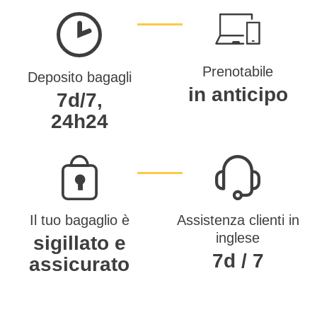
Prenotabile
Deposito bagagli
in anticipo
7d/7,
24h24
Il tuo bagaglio è
Assistenza clienti in
inglese
sigillato e
7d / 7
assicurato