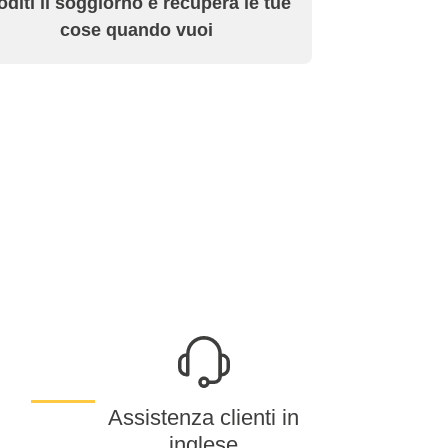
diti il soggiorno e recupera le tue
cose quando vuoi
Assistenza clienti in
inglese