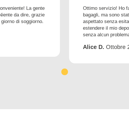
conveniente! La gente
Ottimo servizio! Ho f
Niente da dire, grazie
bagagli, ma sono stat
 giorno di soggiorno.
aspettato senza esita
estendere il mio depo
senza alcun problem
Alice D.
Ottobre 
1