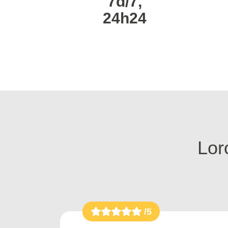
7d/7,
24h24
Loro
/5