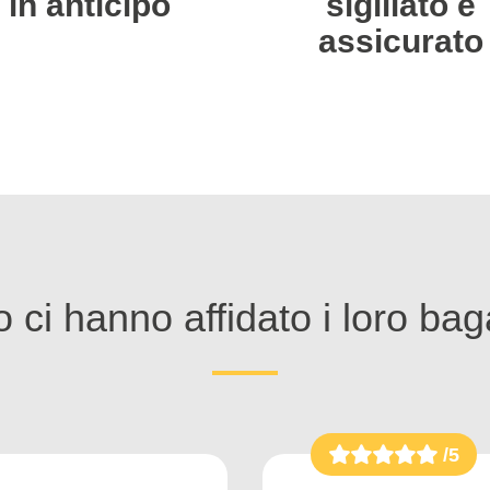
in anticipo
sigillato e
assicurato
 ci hanno affidato i loro bag
/5