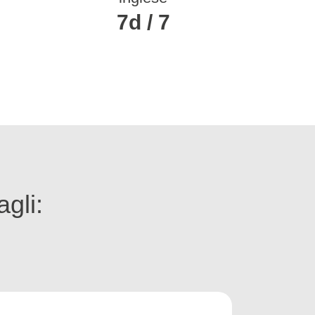
7d / 7
agli: