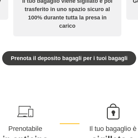
y
Il tuo bagaglio viene sigillato e poi
Go
trasferito in uno spazio sicuro al
100% durante tutta la presa in
carico
Prenota il deposito bagagli per i tuoi bagagli
Prenotabile
Il tuo bagaglio è