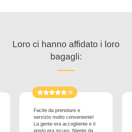
Loro ci hanno affidato i loro
bagagli:
/5
Facile da prenotare e
servizio molto conveniente!
La gente era accogliente e il
posto era sicuro. Niente da