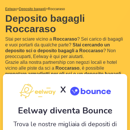
Eelway
Deposito bagagli
Roccaraso
Deposito bagagli
Roccaraso
Stai per sciare vicino a
Roccaraso
? Sei carico di bagagli
e vuoi portarli da qualche parte?
Stai cercando un
deposito sci o deposito bagagli a Roccaraso
? Non
preoccuparti, Eelway è qui per aiutarti.
Grazie alla nostra partnership con negozi locali e hotel
vicino alle piste da sci a
Roccaraso
, è possibile
prenotare armadietti per gli sci o un deposito bagagli
vicino a Roccaraso per lasciare i bagagli
. Non dovrete
più camminare con i vostri grandi scarponi da sci, i vostri
X
cieli e le vostre
...
Scopri di più
Eelway diventa Bounce
Trova le nostre migliaia di depositi di