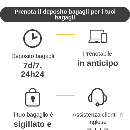
Prenota il deposito bagagli per i tuoi
bagagli
Prenotabile
Deposito bagagli
in anticipo
7d/7,
24h24
Il tuo bagaglio è
Assistenza clienti in
inglese
sigillato e