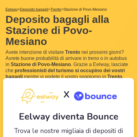
Eelway
Deposito bagagli
Trento
Stazione di Povo-Mesiano
Deposito bagagli alla
Stazione di Povo-
Mesiano
Avete intenzione di visitare
Trento
nei prossimi giorni?
Avrete buone probabilità di arrivare in treno o in autobus
in
Stazione di Povo-Mesiano
. Grazie a Eelway, lasciate
che
professionisti del turismo si occupino dei vostri
bagagli
mentre vi godete il vostro soggiorno in
Trento
.
Con l'aiuto dei nostri hotel partner nei pressi del
Stazione
di Povo-Mesiano
, potrete conservare
i vostri bagagli
e
i
X
vostri valigie
per qualche ora o addirittura qualche
giorno. Senza bagagli, puoi visitare senza
...
Scopri di più
Eelway diventa Bounce
Trova le nostre migliaia di depositi di