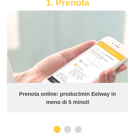
1. Prenota
Prenota online: productmin Eelway in
meno di 5 minuti
1
2
3