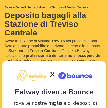
Eelway
Deposito bagagli
Treviso
Stazione di Treviso Centrale
Deposito bagagli alla
Stazione di Treviso
Centrale
Avete intenzione di visitare
Treviso
nei prossimi giorni?
Avrete buone probabilità di arrivare in treno o in autobus
in
Stazione di Treviso Centrale
. Grazie a Eelway,
lasciate che
professionisti del turismo si occupino dei
vostri bagagli
mentre vi godete il vostro soggiorno in
Treviso
. Con l'aiuto dei nostri hotel partner nei pressi del
Stazione di Treviso Centrale
, potrete conservare
i vostri
X
bagagli
e
i vostri valigie
per qualche ora o addirittura
qualche giorno. Senza bagagli, puoi visitare
...
Scopri di più
Eelway diventa Bounce
Trova le nostre migliaia di depositi di